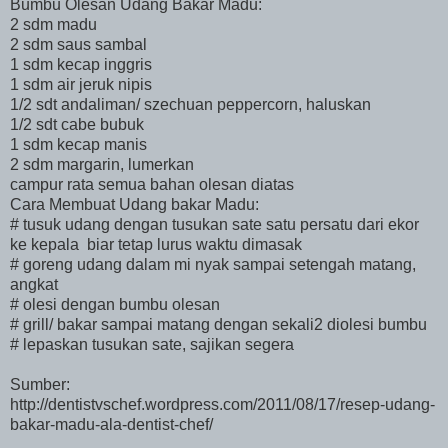
Bumbu Olesan Udang Bakar Madu:
2 sdm madu
2 sdm saus sambal
1 sdm kecap inggris
1 sdm air jeruk nipis
1/2 sdt andaliman/ szechuan peppercorn, haluskan
1/2 sdt cabe bubuk
1 sdm kecap manis
2 sdm margarin, lumerkan
campur rata semua bahan olesan diatas
Cara Membuat Udang bakar Madu:
# tusuk udang dengan tusukan sate satu persatu dari ekor
ke kepala biar tetap lurus waktu dimasak
# goreng udang dalam mi nyak sampai setengah matang,
angkat
# olesi dengan bumbu olesan
# grill/ bakar sampai matang dengan sekali2 diolesi bumbu
# lepaskan tusukan sate, sajikan segera
Sumber:
http://dentistvschef.wordpress.com/2011/08/17/resep-udang-
bakar-madu-ala-dentist-chef/