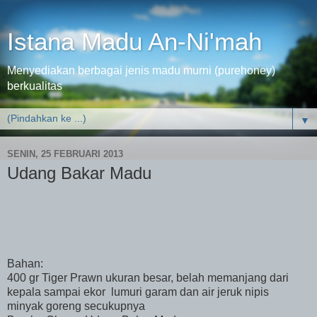
Istana Madu An-Ni'mah
Menyediakan berbagai jenis madu murni (purehoney)
berkualitas
▼
SENIN, 25 FEBRUARI 2013
Udang Bakar Madu
Bahan:
400 gr Tiger Prawn ukuran besar, belah memanjang dari
kepala sampai ekor lumuri garam dan air jeruk nipis
minyak goreng secukupnya