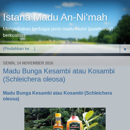
Istana Madu An-Ni'mah
Menyediakan berbagai jenis madu murni (purehoney)
berkualitas
▼
SENIN, 14 NOVEMBER 2016
Madu Bunga Kesambi atau Kosambi
(Schleichera oleosa)
Madu Bunga Kesambi atau Kosambi (Schleichera
oleosa)