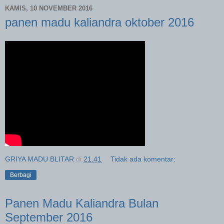
KAMIS, 10 NOVEMBER 2016
panen madu kaliandra oktober 2016
GRIYA MADU BLITAR
di
21.41
Tidak ada komentar:
Berbagi
Panen Madu Kaliandra Bulan
September 2016