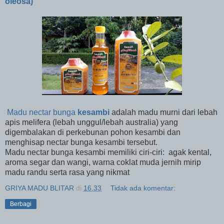
oleosa)
Madu nectar bunga
kesambi
adalah madu murni dari lebah
apis melifera (lebah unggul/lebah australia) yang
digembalakan di perkebunan pohon kesambi dan
menghisap nectar bunga kesambi tersebut.
Madu nectar bunga kesambi memiliki ciri-ciri: agak kental,
aroma segar dan wangi, warna coklat muda jernih mirip
madu randu serta rasa yang nikmat
GRIYA MADU BLITAR
di
16.33
Tidak ada komentar:
Berbagi