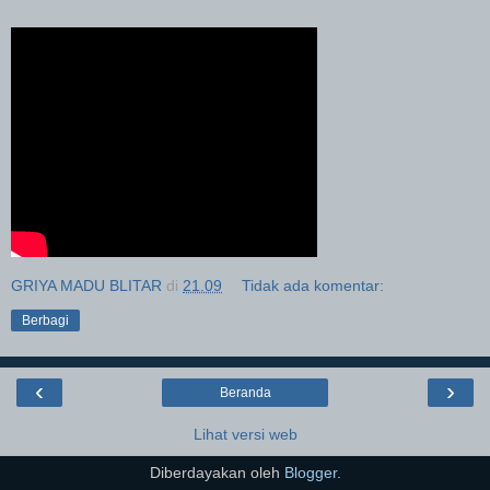
GRIYA MADU BLITAR
di
21.09
Tidak ada komentar:
Berbagi
‹
›
Beranda
Lihat versi web
Diberdayakan oleh
Blogger
.