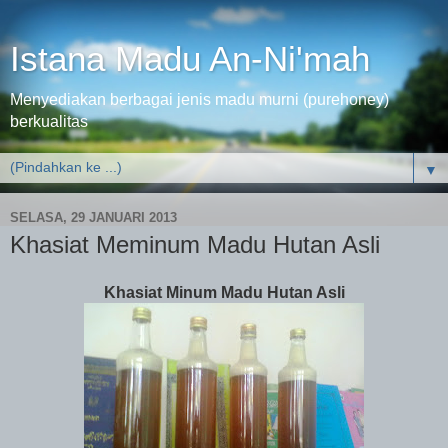
Istana Madu An-Ni'mah
Menyediakan berbagai jenis madu murni (purehoney)
berkualitas
▼
SELASA, 29 JANUARI 2013
Khasiat Meminum Madu Hutan Asli
Khasiat Minum Madu Hutan Asli