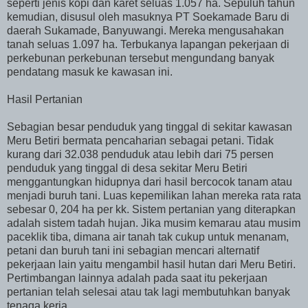
seperti jenis kopi dan karet seluas 1.057 ha. Sepuluh tahun
kemudian, disusul oleh masuknya PT Soekamade Baru di
daerah Sukamade, Banyuwangi. Mereka mengusahakan
tanah seluas 1.097 ha. Terbukanya lapangan pekerjaan di
perkebunan perkebunan tersebut mengundang banyak
pendatang masuk ke kawasan ini.
Hasil Pertanian
Sebagian besar penduduk yang tinggal di sekitar kawasan
Meru Betiri bermata pencaharian sebagai petani. Tidak
kurang dari 32.038 penduduk atau lebih dari 75 persen
penduduk yang tinggal di desa sekitar Meru Betiri
menggantungkan hidupnya dari hasil bercocok tanam atau
menjadi buruh tani. Luas kepemilikan lahan mereka rata rata
sebesar 0, 204 ha per kk. Sistem pertanian yang diterapkan
adalah sistem tadah hujan. Jika musim kemarau atau musim
paceklik tiba, dimana air tanah tak cukup untuk menanam,
petani dan buruh tani ini sebagian mencari alternatif
pekerjaan lain yaitu mengambil hasil hutan dari Meru Betiri.
Pertimbangan lainnya adalah pada saat itu pekerjaan
pertanian telah selesai atau tak lagi membutuhkan banyak
tenaga kerja.