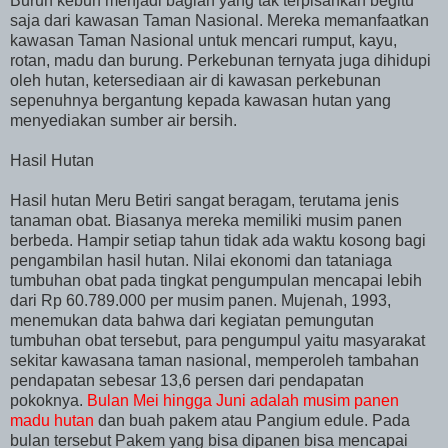
Buruh kebun menjadi bagian yang tak terpisahkan begitu
saja dari kawasan Taman Nasional. Mereka memanfaatkan
kawasan Taman Nasional untuk mencari rumput, kayu,
rotan, madu dan burung. Perkebunan ternyata juga dihidupi
oleh hutan, ketersediaan air di kawasan perkebunan
sepenuhnya bergantung kepada kawasan hutan yang
menyediakan sumber air bersih.
Hasil Hutan
Hasil hutan Meru Betiri sangat beragam, terutama jenis
tanaman obat. Biasanya mereka memiliki musim panen
berbeda. Hampir setiap tahun tidak ada waktu kosong bagi
pengambilan hasil hutan. Nilai ekonomi dan tataniaga
tumbuhan obat pada tingkat pengumpulan mencapai lebih
dari Rp 60.789.000 per musim panen. Mujenah, 1993,
menemukan data bahwa dari kegiatan pemungutan
tumbuhan obat tersebut, para pengumpul yaitu masyarakat
sekitar kawasana taman nasional, memperoleh tambahan
pendapatan sebesar 13,6 persen dari pendapatan
pokoknya.
Bulan Mei hingga Juni adalah musim panen
madu hutan
dan buah pakem atau Pangium edule. Pada
bulan tersebut Pakem yang bisa dipanen bisa mencapai