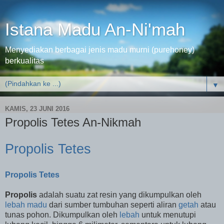
Istana Madu An-Ni'mah
Menyediakan berbagai jenis madu murni (purehoney)
berkualitas
▼
KAMIS, 23 JUNI 2016
Propolis Tetes An-Nikmah
Propolis Tetes
Propolis Tetes
Propolis
adalah suatu zat resin yang dikumpulkan oleh
lebah madu
dari sumber tumbuhan seperti aliran
getah
atau
tunas pohon. Dikumpulkan oleh
lebah
untuk menutupi