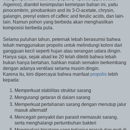
Aigeiros
), diambil kesimpulan kemiripan bahan ini, yaitu
pinocembrin, pinobanksin and its 3-O-acetate, chrysin,
galangin, prenyl esters of caffeic and ferulic acids, dan lain-
lain. Namun pohon yang berbeda akan menghasilkan
komposisi berbeda pula.
Selama puluhan tahun, peternak lebah berasumsi bahwa
lebah menggunakan propolis untuk melindungi koloni dari
gangguan kecil seperti hujan atau serangan udara dingin.
Hanya saja, sejak abad ke 20 telah diteliti bahwa lebah
bukan hanya bertahan, bahkan malah semakin berkembang
dengan adanya ventilasi selama musim dingin.
Karena itu, kini dipercayai bahwa manfaat
propolis
lebih
kepada:
Memperkuat stabilitas struktur sarang
Mengurangi getaran di dalam sarang
Memperkuat pertahanan sarang dengan menutup jalur
masuk alternatif
Mencegah penyakit dan parasit memasuki sarang,
serta menghalangi pertumbuhan bakteri
Mengisolasi binatang yang terlanjur masuk dan mati di