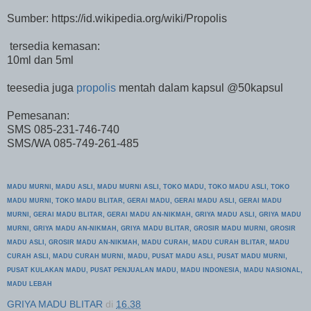
Sumber: https://id.wikipedia.org/wiki/Propolis
tersedia kemasan:
10ml dan 5ml
teesedia juga
propolis
mentah dalam kapsul @50kapsul
Pemesanan:
SMS 085-231-746-740
SMS/WA 085-749-261-485
MADU MURNI, MADU ASLI, MADU MURNI
ASLI, TOKO MADU
, TOKO MADU ASLI, TOKO
MADU MURNI, TOKO MADU BLITAR, GERAI MADU, GERAI MADU ASLI, GERAI MADU
MURNI, GERAI MADU BLITAR, GERAI MADU AN
-NIKMAH,
GR
IYA MADU ASLI,
GRIYA MADU
MURNI, GRIYA MADU A
N-NIKMAH, GR
IYA MADU BLITAR, GROSIR MADU MURNI,
GROSIR
MADU ASLI, GROSIR MADU AN-NIKMAH
, MADU CU
RAH, MADU CURAH BLITAR, MADU
CURAH ASLI, MADU CURAH MURNI, MADU
, PUSAT MADU ASLI, PUSAT MADU MURNI,
PUSAT KULAKAN MADU,
PUSAT
PENJUALAN MADU, MADU INDONESIA, MADU
NASIONAL,
MADU
LEBAH
GRIYA MADU BLITAR
di
16.38