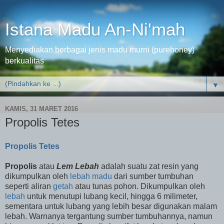
Istana Madu An-Ni'mah
Menyediakan berbagai jenis madu murni (purehoney)
berkualitas
▼
KAMIS, 31 MARET 2016
Propolis Tetes
Propolis Tetes
Propolis
atau
Lem Lebah
adalah suatu zat resin yang
dikumpulkan oleh
lebah madu
dari sumber tumbuhan
seperti aliran
getah
atau tunas pohon. Dikumpulkan oleh
lebah
untuk menutupi lubang kecil, hingga 6 milimeter,
sementara untuk lubang yang lebih besar digunakan malam
lebah. Warnanya tergantung sumber tumbuhannya, namun