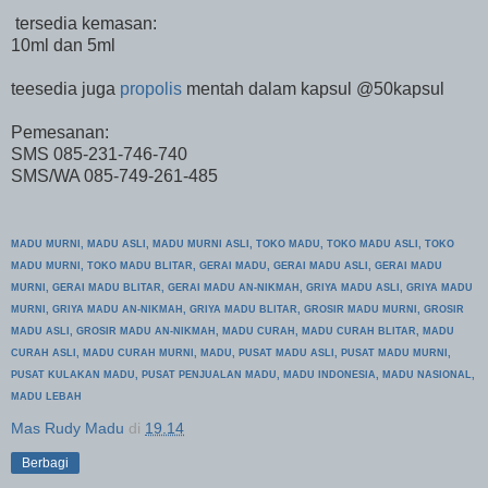
tersedia kemasan:
10ml dan 5ml
teesedia juga
propolis
mentah dalam kapsul @50kapsul
Pemesanan:
SMS 085-231-746-740
SMS/WA 085-749-261-485
MADU MURNI, MADU ASLI, MADU MURNI
ASLI, TOKO MADU
, TOKO MADU ASLI, TOKO
MADU MURNI, TOKO MADU BLITAR, GERAI MADU, GERAI MADU ASLI, GERAI MADU
MURNI, GERAI MADU BLITAR, GERAI MADU AN
-NIKMAH,
GR
IYA MADU ASLI,
GRIYA MADU
MURNI, GRIYA MADU A
N-NIKMAH, GR
IYA MADU BLITAR, GROSIR MADU MURNI,
GROSIR
MADU ASLI, GROSIR MADU AN-NIKMAH
, MADU CU
RAH, MADU CURAH BLITAR, MADU
CURAH ASLI, MADU CURAH MURNI, MADU
, PUSAT MADU ASLI, PUSAT MADU MURNI,
PUSAT KULAKAN MADU,
PUSAT
PENJUALAN MADU, MADU INDONESIA, MADU
NASIONAL,
MADU
LEBAH
Mas Rudy Madu
di
19.14
Berbagi